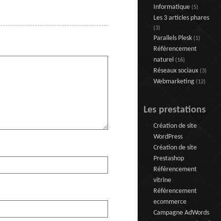
Informatique
(5)
Les 3 articles phares
(3)
Parallels Plesk
(1)
Référencement
naturel
(16)
Réseaux sociaux
(3)
Webmarketing
(12)
Les prestations
Création de site
WordPress
Création de site
Prestashop
Référencement
vitrine
Référencement
ecommerce
Campagne AdWords