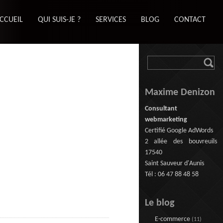
CCUEIL
QUI SUIS-JE ?
SERVICES
BLOG
CONTACT
Maxime Denizon
Consultant
webmarketing
Certifié Google AdWords
2 allée des bouvreuils
17540
Saint Sauveur d'Aunis
Tél : 06 47 88 48 58
Le blog
E-commerce
(11)