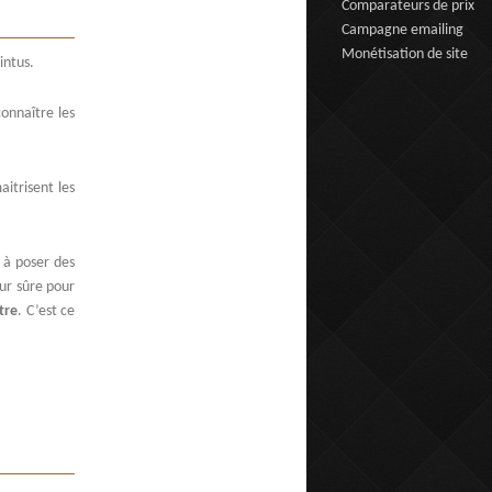
Comparateurs de prix
Campagne emailing
Monétisation de site
intus.
connaître les
aitrisent les
 à poser des
eur sûre pour
tre
. C’est ce