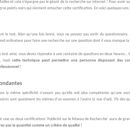
illes et cela n’épargne pas le géant de la recherche sur internet ! Pour avoir sui
gros points noirs qui viennent entacher cette certification. En voici quelques-uns:
rant le test. Bien qu’une fois lancé, vous ne pouvez pas sortir du questionnaire,
nd ordinateur pour faire une recherche sur une question dont il vous manque la
e test ainsi, vous devez répondre à une centaine de questions en deux heures… S
e, mais
cette technique peut permettre une personne disposant des co
fessionnel !
dondantes
ns la même spécificité n’assure pas qu’elle soit plus compétente qu’une soci
nnaires sont quasiment les mêmes d’un examen à l’autre (à vue d’œil, 5% des qu
ir une ou deux certifications ‘Publicité sur le Réseau de Recherche’ aura de gr
ez pas la quantité comme un critère de qualité !