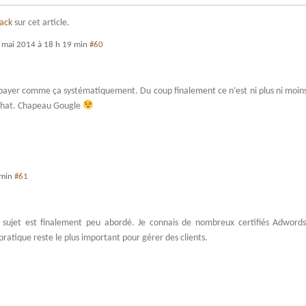
back
sur cet article.
 mai 2014 à 18 h 19 min
#60
 repayer comme ça systématiquement. Du coup finalement ce n’est ni plus ni moin
achat. Chapeau Gougle
 min
#61
 le sujet est finalement peu abordé. Je connais de nombreux certifiés Adword
 pratique reste le plus important pour gérer des clients.