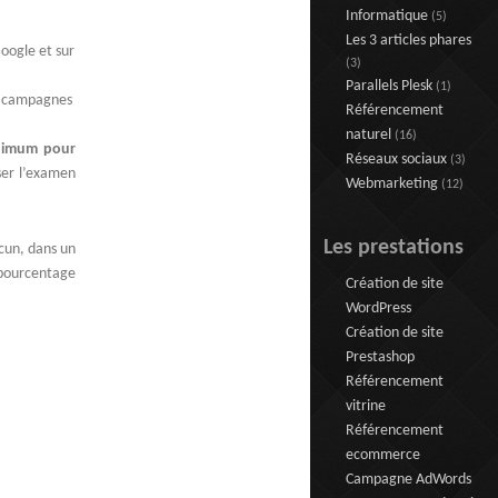
Informatique
(5)
Les 3 articles phares
Google et sur
(3)
Parallels Plesk
(1)
es campagnes
Référencement
naturel
(16)
inimum pour
Réseaux sociaux
(3)
ser l’examen
Webmarketing
(12)
Les prestations
cun, dans un
 pourcentage
Création de site
WordPress
Création de site
Prestashop
Référencement
vitrine
Référencement
ecommerce
Campagne AdWords