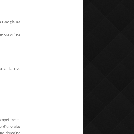
is Google ne
tions qui ne
ens.
Il arrive
 compétences.
se d’une plus
aque domaine