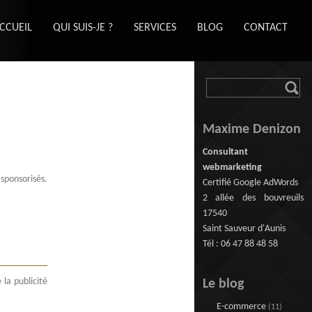
CCUEIL
QUI SUIS-JE ?
SERVICES
BLOG
CONTACT
Maxime Denizon
Consultant
webmarketing
sponsorisés.
Certifié Google AdWords
2 allée des bouvreuils
17540
Saint Sauveur d'Aunis
Tél : 06 47 88 48 58
 la publicité
Le blog
E-commerce
(11)