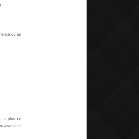
!
rience ou au
 l’a plus, ce
en avancé et