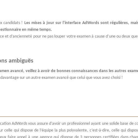
ux candidats !
Les mises à jour sur l’interface AdWords sont régulières, ma
questionnaire en même temps.
ence et d’ancienneté pour ne pas louper votre examen à cause d’une ou deux ques
ons ambiguës
examen avancé, veillez à avoir de bonnes connaissances dans les autres exam
davantage sur un autre examen avancé que celui que vous avez choisi !
ification AdWords vous assure d’avoir un professionnel ayant une solide base de
 celle qui dispose de l’équipe la plus polyvalente, c’est-à-dire, celle qui dispo
 mieux faire appel à une agence qui dispose de 3 personnes certifiées dans ch