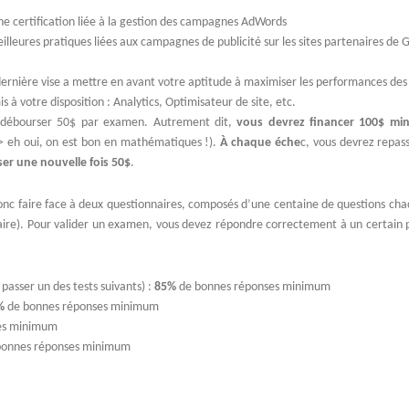
ne certification liée à la gestion des campagnes AdWords
meilleures pratiques liées aux campagnes de publicité sur les sites partenaires de 
dernière vise a mettre en avant votre aptitude à maximiser les performances d
is à votre disposition : Analytics, Optimisateur de site, etc.
z débourser 50$ par examen. Autrement dit,
vous devrez financer 100$ m
> eh oui, on est bon en mathématiques !).
À chaque éche
c, vous devrez repas
er une nouvelle fois 50$
.
donc faire face à deux questionnaires, composés d’une centaine de questions cha
naire). Pour valider un examen, vous devez répondre correctement à un certain
 passer un des tests suivants) :
85%
de bonnes réponses minimum
%
de bonnes réponses minimum
es minimum
bonnes réponses minimum