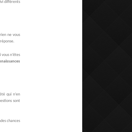
vi différents
 rien ne vous
 réponse.
i vous n’êtes
nnaissances
été qui n’en
estions sont
andes chances