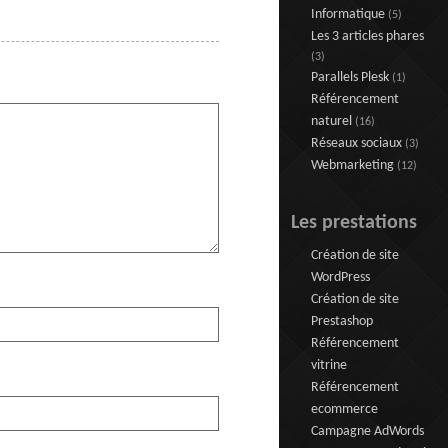
Informatique
(5)
Les 3 articles phares
(3)
Parallels Plesk
(1)
Référencement
naturel
(16)
Réseaux sociaux
(3)
Webmarketing
(12)
Les prestations
Création de site
WordPress
Création de site
Prestashop
Référencement
vitrine
Référencement
ecommerce
Campagne AdWords