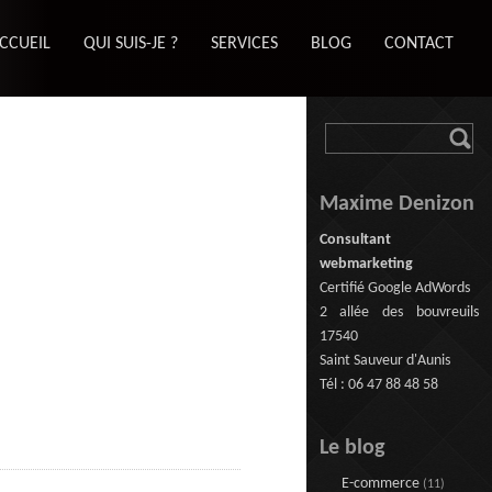
CCUEIL
QUI SUIS-JE ?
SERVICES
BLOG
CONTACT
Maxime Denizon
Consultant
webmarketing
Certifié Google AdWords
2 allée des bouvreuils
17540
Saint Sauveur d'Aunis
Tél : 06 47 88 48 58
Le blog
E-commerce
(11)