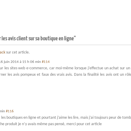
les avis client sur sa boutique en ligne”
back
sur cet article.
16 juin 2014 à 15 h 06 min
#114
our les sites web e-commerce, car moi-même lorsque j’effectue un achat sur un s
cerner les avis pompeux et faux des vrais avis. Dans la finalité les avis ont un r
 min
#116
les boutiques en ligne et pourtant j’aime les lire, mais j’ai toujours peur de tomb
iche produit je n’y avais même pas pensé, merci pour cet article