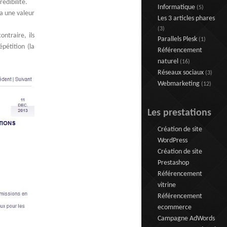
édibilité.
Informatique
(5)
ra une valeur
Les 3 articles phares
(3)
ontraire, ils
Parallels Plesk
(1)
pétition (la
Référencement
naturel
(16)
Réseaux sociaux
(3)
Webmarketing
(12)
Les prestations
Création de site
WordPress
Création de site
Prestashop
Référencement
vitrine
Référencement
ecommerce
Campagne AdWords