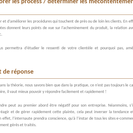
iorer les process / déterminer les mécontenteme
t d’améliorer les procédures qui touchent de près ou de loin les clients. En eff
autes donnent leurs points de vue sur l’acheminement du produit, la relation av
c.
ous permettra d’étudier le ressenti de votre clientèle et pourquoi pas, amé
it de réponse
ans la théorie, nous savons bien que dans la pratique, ce n’est pas toujours le c
ire, il vaut mieux pouvoir y répondre facilement et rapidement !
aindre peut au premier abord être négatif pour son entreprise. Néanmoins, s’il
réagir et de gérer rapidement cette plainte, cela peut inverser la tendance e
effet, l’internaute prendra conscience, qu’à l’instar de tous les sites e-commer
ement gérés et traités.