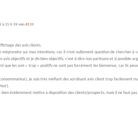
14 à 15 h 39 min
#139
ffichage des avis clients.
 se méprendre sur mes intentions, car il n’est nullement question de chercher à 
es avis objectifs et je dis bien objectifs, c’est-à-dire non partisans et si possible 
que les avis « trop » positifs ne sont pas forcément les bienvenus, car ils peuven
consommateur), je suis très méfiant des soi-disant avis client trop facilement m
isor).
t bien évidemment mettre à disposition des clients/prospects, mais il ne faut pas