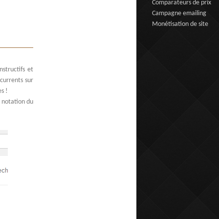
Comparateurs de prix
Campagne emailing
Monétisation de site
structifs et
currents sur
s !
e notation du