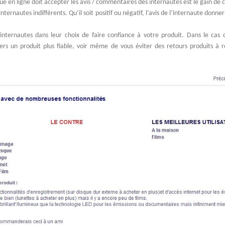
e en ligne doit accepter les avis / commentaires des internautes est le gain de cr
internautes indifférents. Qu’il soit positif ou négatif, l’avis de l’internaute donne
s internautes dans leur choix de faire confiance à votre produit. Dans le cas c
rs un produit plus fiable, voir même de vous éviter des retours produits à ré