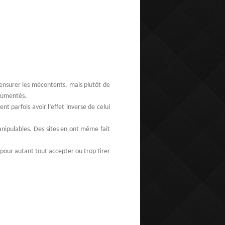
censurer les mécontents, mais plutôt de
argumentés.
t parfois avoir l’effet inverse de celui
anipulables. Des sites en ont même fait
 pour autant tout accepter ou trop tirer