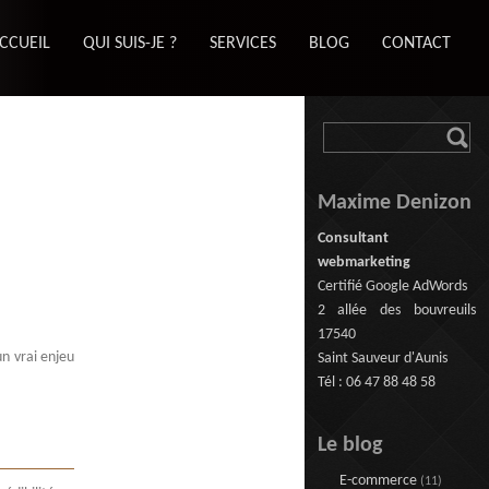
CCUEIL
QUI SUIS-JE ?
SERVICES
BLOG
CONTACT
Maxime Denizon
Consultant
webmarketing
Certifié Google AdWords
2 allée des bouvreuils
17540
n vrai enjeu
Saint Sauveur d'Aunis
Tél : 06 47 88 48 58
Le blog
E-commerce
(11)