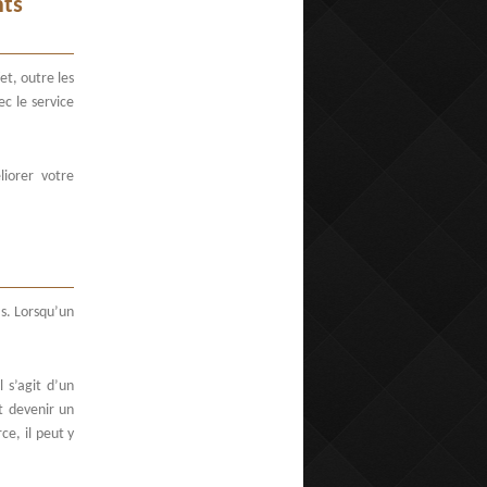
nts
et, outre les
ec le service
liorer votre
as. Lorsqu’un
 s’agit d’un
t devenir un
ce, il peut y