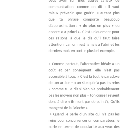
peut avoir sur mes autres canaux de
communication, comme on dit : il vaut
mieux prévenir que guérir. D’autant plus
que ta phrase comporte beaucoup
d’approximation :
« de plus en plus »
ou
encore
« a priori »
. C’est uniquement pour
ces raisons là que je dis qu’il faut faire
attention, car on n’est jamais à l’abri et les
derniers mois en sont le plus bel exemple.
« Comme partout, l’alternative idéale a un
coût et par conséquent, elle n’est pas
accessible à tous. » C’est là tout le paradoxe
de ton article – « un site qui n’a pas les reins
» comme tu le dis si bien n’a probablement
pas les moyens non plus – ton conseil revient
donc à dire « ils n’ont pas de pain!??, Qu’ils
mangent de la Brioche »
-> Quand je parle d’un site qui n’a pas les
reins pour concurrencer un comparateur, je
parle en terme de popularité aux yeux des